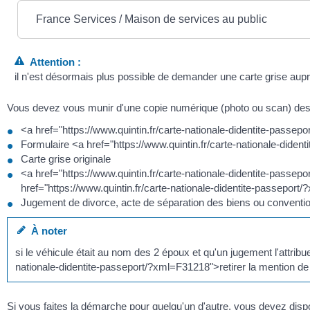
France Services / Maison de services au public
Attention :
il n'est désormais plus possible de demander une carte grise aupr
Vous devez vous munir d'une copie numérique (photo ou scan) des
<a href="https://www.quintin.fr/carte-nationale-didentite-passep
Formulaire <a href="https://www.quintin.fr/carte-nationale-did
Carte grise originale
<a href="https://www.quintin.fr/carte-nationale-didentite-passep
href="https://www.quintin.fr/carte-nationale-didentite-passeport
Jugement de divorce, acte de séparation des biens ou conventi
À noter
si le véhicule était au nom des 2 époux et qu'un jugement l'attri
nationale-didentite-passeport/?xml=F31218">retirer la mention de 
Si vous faites la démarche pour quelqu'un d'autre, vous devez dispo