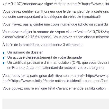
xml=R1137">mandat</a> signé et de sa <a href="https://www.quintin
Vous devez certifier sur l'honneur que le demandeur de la carte g
conduire correspondant à la catégorie du véhicule immatriculé.
Vous n'avez pas à joindre une copie numérique (photo ou scan) du p
Vous devrez régler la somme de <span class="valeur">13,76 €</s
class="valeur">2,76 €</span>). Vous devez <span class="miseenev
À la fin de la procédure, vous obtenez 3 éléments :
Un numéro de dossier
Un accusé d'enregistrement de votre demande
Un certificat provisoire d'immatriculation (CPI), que vous de
en France,</span> en attendant de recevoir votre carte grise.
Vous recevrez la carte grise définitive sous <a href="https://www.q
href="https://www.quintin.fr/carte-nationale-didentite-passeport/?x
Vous pouvez suivre en ligne l'état d'avancement de sa fabrication :