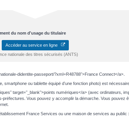
ment du nom d'usage du titulaire
Accéder au service en ligne
nce nationale des titres sécurisés (ANTS)
rte-nationale-didentite-passeport/?xml=R48788">France Connect</a>.
e, smartphone ou tablette équipé d'une fonction photo) est nécessaire
iques" target="_blank">points numériques</a> (avec ordinateurs, im
ous-préfectures. Vous pouvez y accomplir la démarche. Vous pouvez ê
rnet.
ablissement France Services ou une maison de services au public 