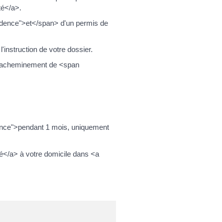
té</a>.
vidence">et</span> d'un permis de
instruction de votre dossier.
d'acheminement de <span
dence">pendant 1 mois, uniquement
sé</a> à votre domicile dans <a