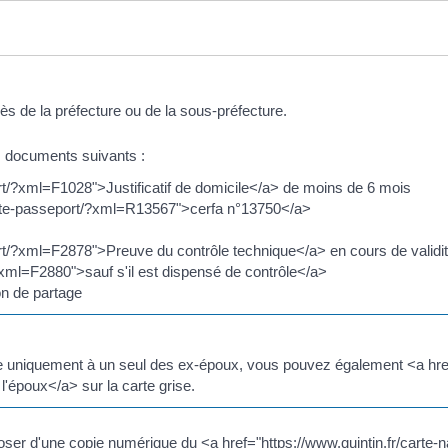
ès de la préfecture ou de la sous-préfecture.
 documents suivants :
ort/?xml=F1028">Justificatif de domicile</a> de moins de 6 mois
entite-passeport/?xml=R13567">cerfa n°13750</a>
ort/?xml=F2878">Preuve du contrôle technique</a> en cours de validité
/?xml=F2880">sauf s'il est dispensé de contrôle</a>
on de partage
bue uniquement à un seul des ex-époux, vous pouvez également <a href
l'époux</a> sur la carte grise.
ser d'une copie numérique du <a href="https://www.quintin.fr/carte-n