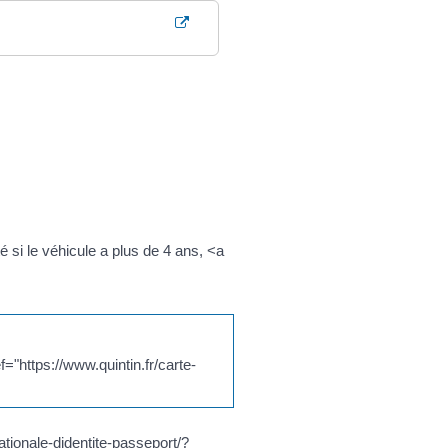
 si le véhicule a plus de 4 ans, <a
="https://www.quintin.fr/carte-
ationale-didentite-passeport/?