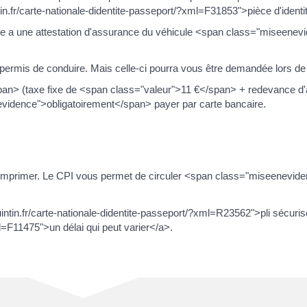
.fr/carte-nationale-didentite-passeport/?xml=F31853">pièce d'identi
rise a une attestation d'assurance du véhicule <span class="miseene
ermis de conduire. Mais celle-ci pourra vous être demandée lors de l'
pan> (taxe fixe de <span class="valeur">11 €</span> + redevance 
idence">obligatoirement</span> payer par carte bancaire.
vez imprimer. Le CPI vous permet de circuler <span class="miseenevi
uintin.fr/carte-nationale-didentite-passeport/?xml=R23562">pli sécuri
ml=F11475">un délai qui peut varier</a>.