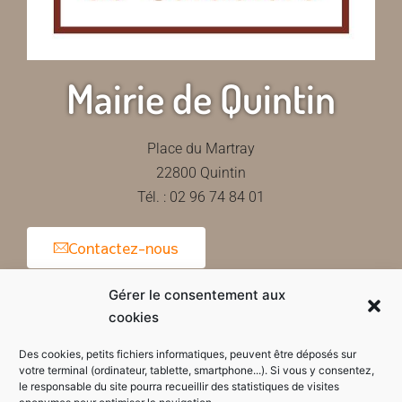
Mairie de Quintin
Place du Martray
22800 Quintin
Tél. : 02 96 74 84 01
Contactez-nous
Gérer le consentement aux
cookies
Horaires d'ouverture de la mairie
Des cookies, petits fichiers informatiques, peuvent être déposés sur
votre terminal (ordinateur, tablette, smartphone...). Si vous y consentez,
le responsable du site pourra recueillir des statistiques de visites