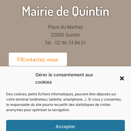
Mairie de Quintin
Place du Martray
22800 Quintin
Tél. : 02 96 74 84 01
Contactez-nous
Gérer le consentement aux
cookies
Horaires d'ouverture de la mairie
Des cookies, petits fichiers informatiques, peuvent être déposés sur
votre terminal (ordinateur, tablette, smartphone...). Si vous y consentez,
le responsable du site pourra recueillir des statistiques de visites
anonymes pour optimiser la navigation.
Accepter