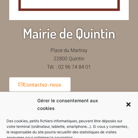
Mairie de Quintin
Place du Martray
22800 Quintin
Tél. : 02 96 74 84 01
Contactez-nous
Gérer le consentement aux
cookies
Horaires d'ouverture de la mairie
Des cookies, petits fichiers informatiques, peuvent être déposés sur
votre terminal (ordinateur, tablette, smartphone...). Si vous y consentez,
le responsable du site pourra recueillir des statistiques de visites
anonymes pour optimiser la navigation.