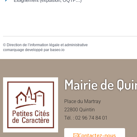
Éloignement (expulsion, OQTF…)
©
Direction de l’information légale et administrative
comarquage developpé par
baseo.io
Mairie de Qui
Place du Martray
22800 Quintin
Tél. : 02 96 74 84 01
Contactez-nous