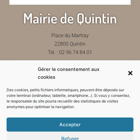
Mairie de Quintin
Place du Martray
22800 Quintin
Tél. : 02 96 74 84 01
Gérer le consentement aux
Contactez-nous
cookies
Des cookies, petits fichiers informatiques, peuvent être déposés sur
votre terminal (ordinateur, tablette, smartphone...). Si vous y consentez,
le responsable du site pourra recueillir des statistiques de visites
Horaires d'ouverture de la mairie
anonymes pour optimiser la navigation.
Accepter
Refuser