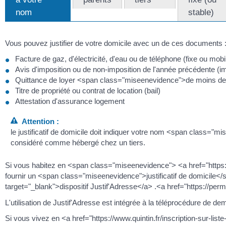
nom
stable)
Vous pouvez justifier de votre domicile avec un de ces documents 
Facture de gaz, d'électricité, d'eau ou de téléphone (fixe ou 
Avis d'imposition ou de non-imposition de l'année précédente (imp
Quittance de loyer <span class="miseenevidence">de moins d
Titre de propriété ou contrat de location (bail)
Attestation d'assurance logement
Attention :
le justificatif de domicile doit indiquer votre nom <span class="
considéré comme hébergé chez un tiers.
Si vous habitez en <span class="miseenevidence"> <a href="https:
fournir un <span class="miseenevidence">justificatif de domicile</sp
target="_blank">dispositif Justif'Adresse</a> .<a href="https://perm
L'utilisation de Justif'Adresse est intégrée à la téléprocédure de 
Si vous vivez en <a href="https://www.quintin.fr/inscription-sur-l