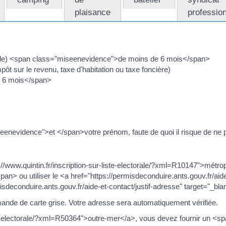
plaisance
professio
:
mobile) <span class="miseenevidence">de moins de 6 mois</span>
ôt sur le revenu, taxe d'habitation ou taxe foncière)
e 6 mois</span>
miseenevidence">et </span>votre prénom, faute de quoi il risque de ne
//www.quintin.fr/inscription-sur-liste-electorale/?xml=R10147">métr
an> ou utiliser le <a href="https://permisdeconduire.ants.gouv.fr/aide
isdeconduire.ants.gouv.fr/aide-et-contact/justif-adresse" target="_bl
demande de carte grise. Votre adresse sera automatiquement vérifiée.
iste-electorale/?xml=R50364">outre-mer</a>, vous devez fournir un <s