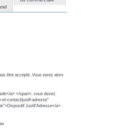
nnel
 pas être accepté. Vous serez alors
opole</a> </span>, vous devez
-et-contact/justif-adresse"
ank">Dispositif Justif'Adresse</a>
pan