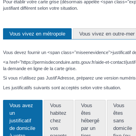
Pour établir votre carte grise (désormais appelée <span class="expr
justifiant diffèrent selon votre situation.
Vous vivez en métropole
Vous vivez en outre-mer
Vous devez fournir un <span class="miseenevidence">justificatif d
<a href="https://permisdeconduire.ants.gouv.fr/aide-et-contact/just
la demande en ligne de la carte grise.
Si vous n’utilisez pas Justif'Adresse, préparez une version numérisée
Les justificatifs suivants sont acceptés selon votre situation.
Vous avez
Vous
Vous
Vous
un
habitez
êtes
êtes
justificatif
chez
hébergé
sans
de domicile
vos
par un
domicile
à votre
parents
tiers
fixe (ou