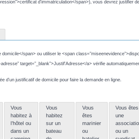
ession">certificat d'immatriculation</span>), vous devrez justifier d
e domicile</span> ou utiliser le <span class="miseenevidence">dispos
if-adresse" target="_blank">Justif'Adresse</a> vérifie automatiqueme
 d'un justificatif de domicile pour faire la demande en ligne.
Vous
Vous
Vous
Vous êtes
habitez à
habitez
êtes
une
l'hôtel ou
sur un
marinier
associati
dans un
bateau
ou
ou un
camping
de
batelier
syndicat