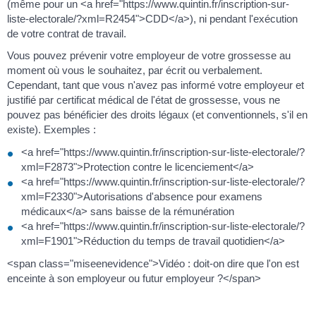
(même pour un <a href="https://www.quintin.fr/inscription-sur-
liste-electorale/?xml=R2454">CDD</a>), ni pendant l'exécution
de votre contrat de travail.
Vous pouvez prévenir votre employeur de votre grossesse au
moment où vous le souhaitez, par écrit ou verbalement.
Cependant, tant que vous n'avez pas informé votre employeur et
justifié par certificat médical de l'état de grossesse, vous ne
pouvez pas bénéficier des droits légaux (et conventionnels, s'il en
existe). Exemples :
<a href="https://www.quintin.fr/inscription-sur-liste-electorale/?
xml=F2873">Protection contre le licenciement</a>
<a href="https://www.quintin.fr/inscription-sur-liste-electorale/?
xml=F2330">Autorisations d'absence pour examens
médicaux</a> sans baisse de la rémunération
<a href="https://www.quintin.fr/inscription-sur-liste-electorale/?
xml=F1901">Réduction du temps de travail quotidien</a>
<span class="miseenevidence">Vidéo : doit-on dire que l'on est
enceinte à son employeur ou futur employeur ?</span>