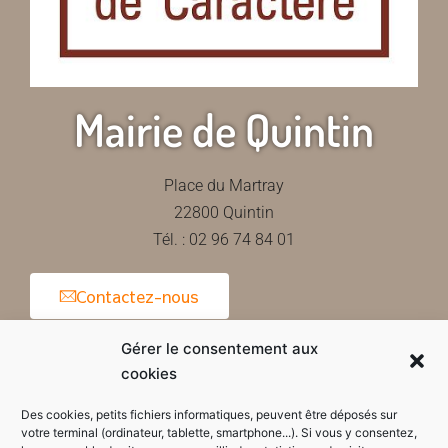
Mairie de Quintin
Place du Martray
22800 Quintin
Tél. : 02 96 74 84 01
Contactez-nous
Gérer le consentement aux
cookies
Horaires d'ouverture de la mairie
Des cookies, petits fichiers informatiques, peuvent être déposés sur
votre terminal (ordinateur, tablette, smartphone...). Si vous y consentez,