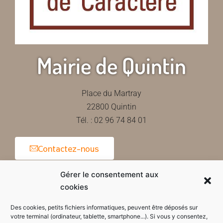
Mairie de Quintin
Place du Martray
22800 Quintin
Tél. : 02 96 74 84 01
Contactez-nous
Gérer le consentement aux
cookies
Horaires d'ouverture de la mairie
Des cookies, petits fichiers informatiques, peuvent être déposés sur
votre terminal (ordinateur, tablette, smartphone...). Si vous y consentez,