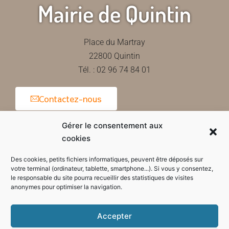
Mairie de Quintin
Place du Martray
22800 Quintin
Tél. : 02 96 74 84 01
Contactez-nous
Gérer le consentement aux
cookies
Horaires d'ouverture de la mairie
Des cookies, petits fichiers informatiques, peuvent être déposés sur
votre terminal (ordinateur, tablette, smartphone...). Si vous y consentez,
le responsable du site pourra recueillir des statistiques de visites
anonymes pour optimiser la navigation.
Accepter