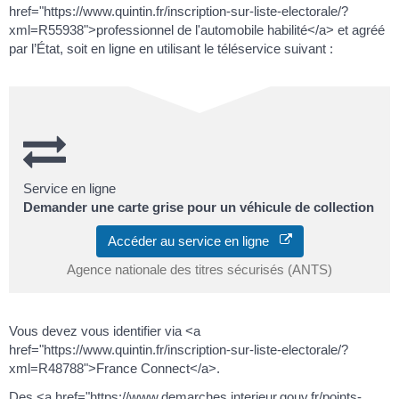
href="https://www.quintin.fr/inscription-sur-liste-electorale/?
xml=R55938">professionnel de l'automobile habilité</a> et agréé
par l’État, soit en ligne en utilisant le téléservice suivant :
Service en ligne
Demander une carte grise pour un véhicule de collection
Accéder au service en ligne
Agence nationale des titres sécurisés (ANTS)
Vous devez vous identifier via <a
href="https://www.quintin.fr/inscription-sur-liste-electorale/?
xml=R48788">France Connect</a>.
Des <a href="https://www.demarches.interieur.gouv.fr/points-