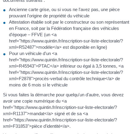
documents suivants :
Ancienne carte grise, ou si vous ne l'avez pas, une pièce
prouvant l'origine de propriété du véhicule
Attestation établie soit par le constructeur ou son représentant
en France, soit par la Fédération française des véhicules
d'époque – FFVE (un <a
href="https://www.quintin.fr/inscription-sur-liste-electorale/?
xml=R52487">modèle</a> est disponible en ligne)
Pour un véhicule d'un <a
href="https://www.quintin.fr/inscription-sur-liste-electorale/?
xml=R45943">PTAC</a> inférieur ou égal à 3,5 tonnes, <a
href="https://www.quintin.fr/inscription-sur-liste-electorale/?
xml=F2878">procès-verbal du contrôle technique</a> de
moins de 6 mois si le véhicule
Si vous faites la démarche pour quelqu'un d'autre, vous devez
avoir une copie numérique du <a
href="https://www.quintin.fr/inscription-sur-liste-electorale/?
xml=R1137">mandat</a> signé et de sa <a
href="https://www.quintin.fr/inscription-sur-liste-electorale/?
xml=F31853">pièce d'identité</a>.