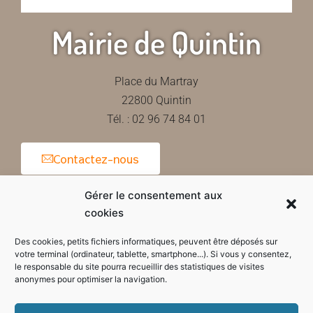
Mairie de Quintin
Place du Martray
22800 Quintin
Tél. : 02 96 74 84 01
Contactez-nous
Gérer le consentement aux
cookies
Horaires d'ouverture de la mairie
Des cookies, petits fichiers informatiques, peuvent être déposés sur
votre terminal (ordinateur, tablette, smartphone...). Si vous y consentez,
le responsable du site pourra recueillir des statistiques de visites
anonymes pour optimiser la navigation.