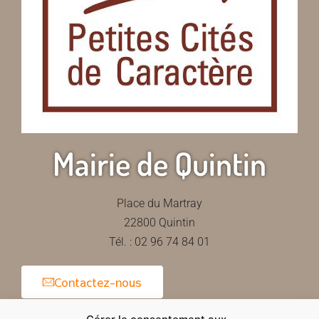
Mairie de Quintin
Place du Martray
22800 Quintin
Tél. : 02 96 74 84 01
Contactez-nous