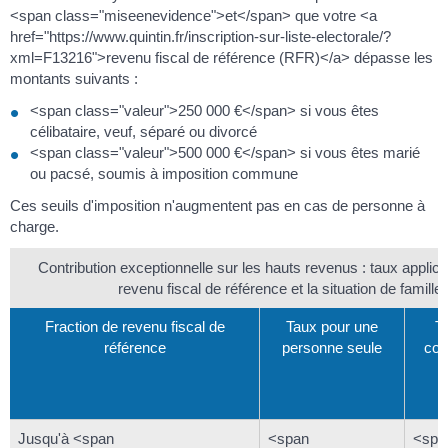
<span class="miseenevidence">et</span> que votre <a
href="https://www.quintin.fr/inscription-sur-liste-electorale/?
xml=F13216">revenu fiscal de référence (RFR)</a> dépasse les
montants suivants :
<span class="valeur">250 000 €</span> si vous êtes
célibataire, veuf, séparé ou divorcé
<span class="valeur">500 000 €</span> si vous êtes marié
ou pacsé, soumis à imposition commune
Ces seuils d'imposition n'augmentent pas en cas de personne à
charge.
Contribution exceptionnelle sur les hauts revenus : taux applica
revenu fiscal de référence et la situation de famille
Fraction de revenu fiscal de
Taux pour une
T
référence
personne seule
cou
Jusqu'à <span
<span
<spa