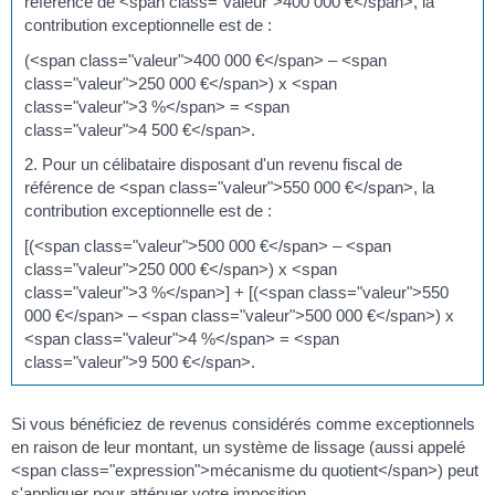
référence de <span class="valeur">400 000 €</span>, la
contribution exceptionnelle est de :
(<span class="valeur">400 000 €</span> – <span
class="valeur">250 000 €</span>) x <span
class="valeur">3 %</span> = <span
class="valeur">4 500 €</span>.
2. Pour un célibataire disposant d'un revenu fiscal de
référence de <span class="valeur">550 000 €</span>, la
contribution exceptionnelle est de :
[(<span class="valeur">500 000 €</span> – <span
class="valeur">250 000 €</span>) x <span
class="valeur">3 %</span>] + [(<span class="valeur">550
000 €</span> – <span class="valeur">500 000 €</span>) x
<span class="valeur">4 %</span> = <span
class="valeur">9 500 €</span>.
Si vous bénéficiez de revenus considérés comme exceptionnels
en raison de leur montant, un système de lissage (aussi appelé
<span class="expression">mécanisme du quotient</span>) peut
s'appliquer pour atténuer votre imposition.