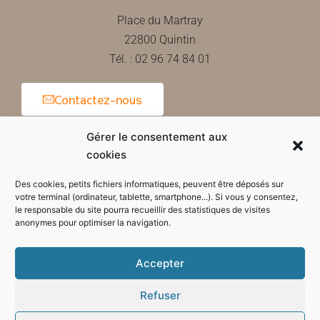
Place du Martray
22800 Quintin
Tél. : 02 96 74 84 01
Contactez-nous
Gérer le consentement aux
cookies
Horaires d'ouverture de la mairie
Des cookies, petits fichiers informatiques, peuvent être déposés sur
votre terminal (ordinateur, tablette, smartphone...). Si vous y consentez,
le responsable du site pourra recueillir des statistiques de visites
anonymes pour optimiser la navigation.
Accepter
Refuser