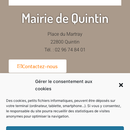
Mairie de Quintin
Place du Martray
22800 Quintin
Tél. : 02 96 74 84 01
Contactez-nous
Gérer le consentement aux
cookies
Horaires d'ouverture de la mairie
Des cookies, petits fichiers informatiques, peuvent être déposés sur
votre terminal (ordinateur, tablette, smartphone...). Si vous y consentez,
le responsable du site pourra recueillir des statistiques de visites
anonymes pour optimiser la navigation.