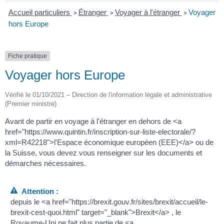
Accueil particuliers
Étranger
Voyager à l'étranger
Voyager
>
>
>
hors Europe
Fiche pratique
Voyager hors Europe
Vérifié le 01/10/2021 – Direction de l'information légale et administrative
(Premier ministre)
Avant de partir en voyage à l'étranger en dehors de <a
href="https://www.quintin.fr/inscription-sur-liste-electorale/?
xml=R42218">l'Espace économique européen (EEE)</a> ou de
la Suisse, vous devez vous renseigner sur les documents et
démarches nécessaires.
Attention :
depuis le <a href="https://brexit.gouv.fr/sites/brexit/accueil/le-
brexit-cest-quoi.html" target="_blank">Brexit</a> , le
Royaume-Uni ne fait plus partie de <a