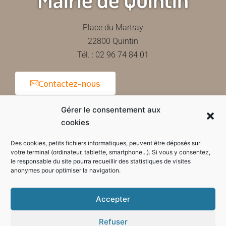
Place du Martray
22800 Quintin
Tél. : 02 96 74 84 01
Contactez-nous
Gérer le consentement aux
cookies
Horaires d'ouverture de la mairie
Des cookies, petits fichiers informatiques, peuvent être déposés sur
votre terminal (ordinateur, tablette, smartphone...). Si vous y consentez,
le responsable du site pourra recueillir des statistiques de visites
anonymes pour optimiser la navigation.
Accepter
Refuser