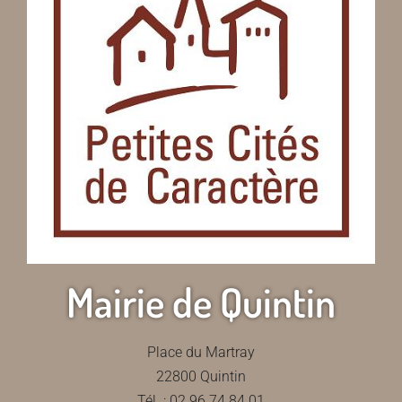
Mairie de Quintin
Place du Martray
22800 Quintin
Tél. : 02 96 74 84 01