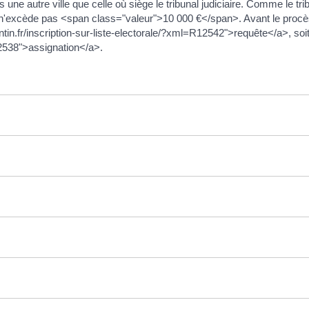
s une autre ville que celle où siège le tribunal judiciaire. Comme le tribu
nt n'excède pas <span class="valeur">10 000 €</span>. Avant le procès
uintin.fr/inscription-sur-liste-electorale/?xml=R12542">requête</a>, soi
R12538">assignation</a>.