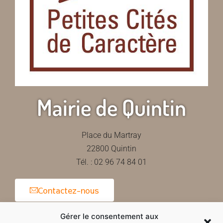
Mairie de Quintin
Place du Martray
22800 Quintin
Tél. : 02 96 74 84 01
Contactez-nous
Gérer le consentement aux