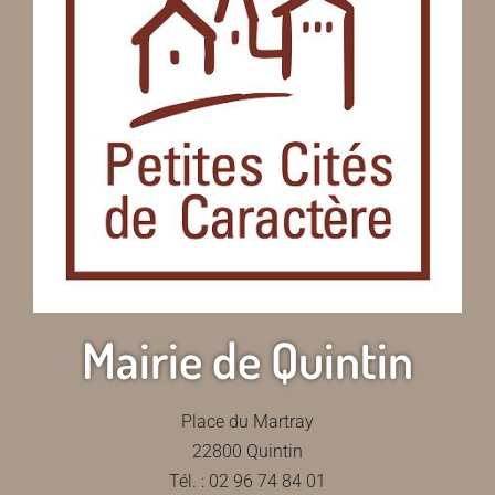
Mairie de Quintin
Place du Martray
22800 Quintin
Tél. : 02 96 74 84 01