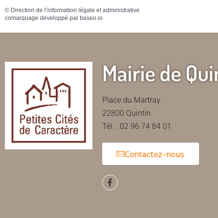
©
Direction de l’information légale et administrative
comarquage developpé par
baseo.io
Mairie de Qui
Place du Martray
22800 Quintin
Tél. : 02 96 74 84 01
Contactez-nous