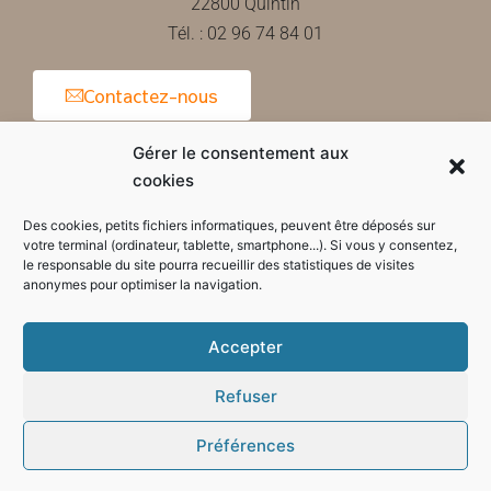
22800 Quintin
Tél. : 02 96 74 84 01
Contactez-nous
Gérer le consentement aux
cookies
Horaires d'ouverture de la mairie
Des cookies, petits fichiers informatiques, peuvent être déposés sur
votre terminal (ordinateur, tablette, smartphone...). Si vous y consentez,
le responsable du site pourra recueillir des statistiques de visites
anonymes pour optimiser la navigation.
Accepter
Refuser
Préférences
Mode sombre :