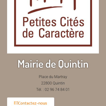
Mairie de Quintin
Place du Martray
22800 Quintin
Tél. : 02 96 74 84 01
Contactez-nous