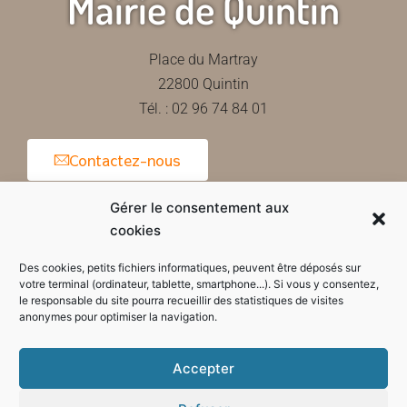
Mairie de Quintin
Place du Martray
22800 Quintin
Tél. : 02 96 74 84 01
Contactez-nous
Gérer le consentement aux
cookies
Horaires d'ouverture de la mairie
Des cookies, petits fichiers informatiques, peuvent être déposés sur
votre terminal (ordinateur, tablette, smartphone...). Si vous y consentez,
le responsable du site pourra recueillir des statistiques de visites
anonymes pour optimiser la navigation.
Accepter