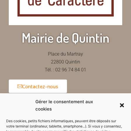
Mairie de Quintin
Place du Martray
22800 Quintin
Tél. : 02 96 74 84 01
Contactez-nous
Gérer le consentement aux
cookies
Horaires d'ouverture de la mairie
Des cookies, petits fichiers informatiques, peuvent être déposés sur
votre terminal (ordinateur, tablette, smartphone...). Si vous y consentez,