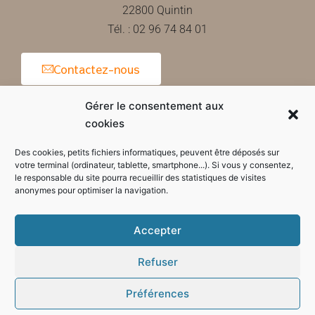
22800 Quintin
Tél. : 02 96 74 84 01
Contactez-nous
Gérer le consentement aux
cookies
Horaires d'ouverture de la mairie
Des cookies, petits fichiers informatiques, peuvent être déposés sur
votre terminal (ordinateur, tablette, smartphone...). Si vous y consentez,
le responsable du site pourra recueillir des statistiques de visites
anonymes pour optimiser la navigation.
Accepter
Refuser
Préférences
Mode sombre :