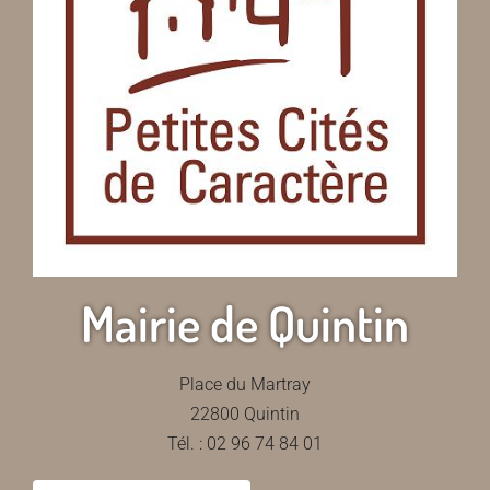
Mairie de Quintin
Place du Martray
22800 Quintin
Tél. : 02 96 74 84 01