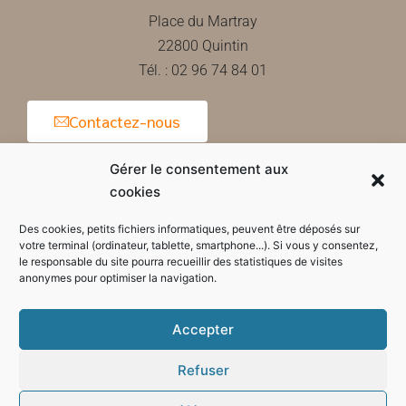
Place du Martray
22800 Quintin
Tél. : 02 96 74 84 01
Contactez-nous
Gérer le consentement aux
cookies
Horaires d'ouverture de la mairie
Des cookies, petits fichiers informatiques, peuvent être déposés sur
votre terminal (ordinateur, tablette, smartphone...). Si vous y consentez,
le responsable du site pourra recueillir des statistiques de visites
anonymes pour optimiser la navigation.
Accepter
Refuser