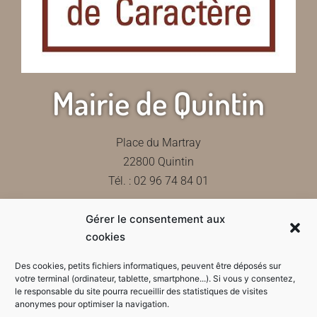
Mairie de Quintin
Place du Martray
22800 Quintin
Tél. : 02 96 74 84 01
Gérer le consentement aux
Contactez-nous
cookies
Des cookies, petits fichiers informatiques, peuvent être déposés sur
votre terminal (ordinateur, tablette, smartphone...). Si vous y consentez,
le responsable du site pourra recueillir des statistiques de visites
Horaires d'ouverture de la mairie
anonymes pour optimiser la navigation.