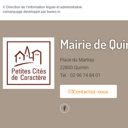
©
Direction de l’information légale et administrative
comarquage developpé par
baseo.io
Mairie de Qui
Place du Martray
22800 Quintin
Tél. : 02 96 74 84 01
Contactez-nous