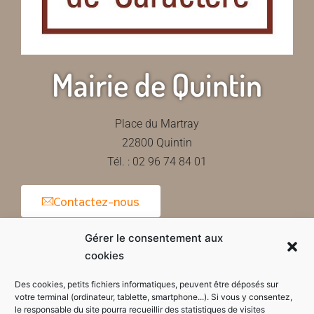
Mairie de Quintin
Place du Martray
22800 Quintin
Tél. : 02 96 74 84 01
Contactez-nous
Gérer le consentement aux
cookies
Horaires d'ouverture de la mairie
Des cookies, petits fichiers informatiques, peuvent être déposés sur
votre terminal (ordinateur, tablette, smartphone...). Si vous y consentez,
le responsable du site pourra recueillir des statistiques de visites