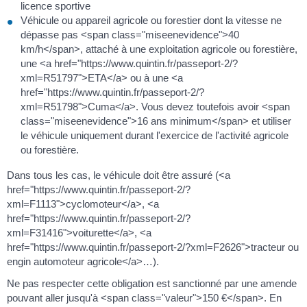
licence sportive
Véhicule ou appareil agricole ou forestier dont la vitesse ne
dépasse pas <span class="miseenevidence">40
km/h</span>, attaché à une exploitation agricole ou forestière,
une <a href="https://www.quintin.fr/passeport-2/?
xml=R51797">ETA</a> ou à une <a
href="https://www.quintin.fr/passeport-2/?
xml=R51798">Cuma</a>. Vous devez toutefois avoir <span
class="miseenevidence">16 ans minimum</span> et utiliser
le véhicule uniquement durant l'exercice de l'activité agricole
ou forestière.
Dans tous les cas, le véhicule doit être assuré (<a
href="https://www.quintin.fr/passeport-2/?
xml=F1113">cyclomoteur</a>, <a
href="https://www.quintin.fr/passeport-2/?
xml=F31416">voiturette</a>, <a
href="https://www.quintin.fr/passeport-2/?xml=F2626">tracteur ou
engin automoteur agricole</a>…).
Ne pas respecter cette obligation est sanctionné par une amende
pouvant aller jusqu'à <span class="valeur">150 €</span>. En