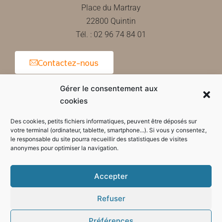
Place du Martray
22800 Quintin
Tél. : 02 96 74 84 01
Contactez-nous
Gérer le consentement aux
cookies
Horaires d'ouverture de la mairie
Des cookies, petits fichiers informatiques, peuvent être déposés sur
votre terminal (ordinateur, tablette, smartphone...). Si vous y consentez,
le responsable du site pourra recueillir des statistiques de visites
anonymes pour optimiser la navigation.
Accepter
Refuser
Préférences