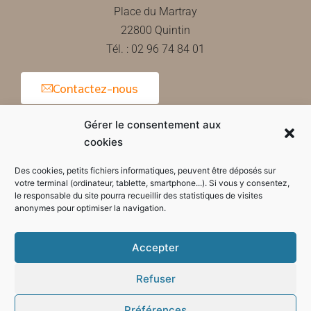
Place du Martray
22800 Quintin
Tél. : 02 96 74 84 01
Contactez-nous
Gérer le consentement aux
cookies
Horaires d'ouverture de la mairie
Des cookies, petits fichiers informatiques, peuvent être déposés sur
votre terminal (ordinateur, tablette, smartphone...). Si vous y consentez,
le responsable du site pourra recueillir des statistiques de visites
anonymes pour optimiser la navigation.
Accepter
Refuser
Préférences