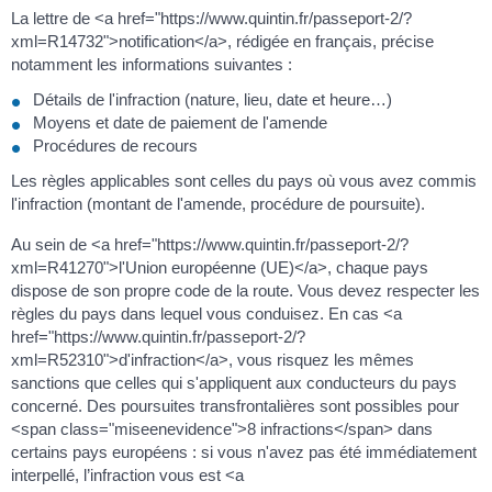
La lettre de <a href="https://www.quintin.fr/passeport-2/?
xml=R14732">notification</a>, rédigée en français, précise
notamment les informations suivantes :
Détails de l'infraction (nature, lieu, date et heure…)
Moyens et date de paiement de l'amende
Procédures de recours
Les règles applicables sont celles du pays où vous avez commis
l'infraction (montant de l'amende, procédure de poursuite).
Au sein de <a href="https://www.quintin.fr/passeport-2/?
xml=R41270">l'Union européenne (UE)</a>, chaque pays
dispose de son propre code de la route. Vous devez respecter les
règles du pays dans lequel vous conduisez. En cas <a
href="https://www.quintin.fr/passeport-2/?
xml=R52310">d'infraction</a>, vous risquez les mêmes
sanctions que celles qui s'appliquent aux conducteurs du pays
concerné. Des poursuites transfrontalières sont possibles pour
<span class="miseenevidence">8 infractions</span> dans
certains pays européens : si vous n'avez pas été immédiatement
interpellé, l’infraction vous est <a