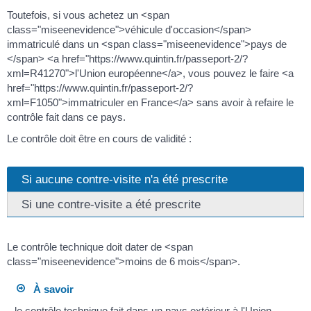
Toutefois, si vous achetez un <span
class="miseenevidence">véhicule d'occasion</span>
immatriculé dans un <span class="miseenevidence">pays de
</span> <a href="https://www.quintin.fr/passeport-2/?
xml=R41270">l'Union européenne</a>, vous pouvez le faire <a
href="https://www.quintin.fr/passeport-2/?
xml=F1050">immatriculer en France</a> sans avoir à refaire le
contrôle fait dans ce pays.
Le contrôle doit être en cours de validité :
Si aucune contre-visite n'a été prescrite
Si une contre-visite a été prescrite
Le contrôle technique doit dater de <span
class="miseenevidence">moins de 6 mois</span>.
À savoir
le contrôle technique fait dans un pays extérieur à l'Union