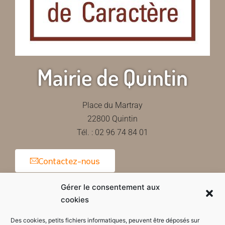
Mairie de Quintin
Place du Martray
22800 Quintin
Tél. : 02 96 74 84 01
Contactez-nous
Gérer le consentement aux
cookies
Horaires d'ouverture de la mairie
Des cookies, petits fichiers informatiques, peuvent être déposés sur