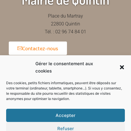
Place du Martray
22800 Quintin
Tél. : 02 96 74 84 01
Contactez-nous
Gérer le consentement aux
cookies
Horaires d'ouverture de la mairie
Des cookies, petits fichiers informatiques, peuvent être déposés sur
votre terminal (ordinateur, tablette, smartphone...). Si vous y consentez,
le responsable du site pourra recueillir des statistiques de visites
anonymes pour optimiser la navigation.
Accepter
Refuser