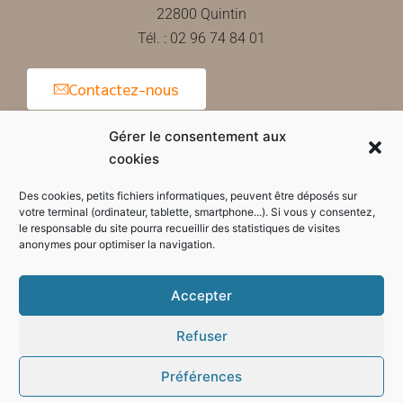
22800 Quintin
Tél. : 02 96 74 84 01
Contactez-nous
Gérer le consentement aux
cookies
Horaires d'ouverture de la mairie
Des cookies, petits fichiers informatiques, peuvent être déposés sur
votre terminal (ordinateur, tablette, smartphone...). Si vous y consentez,
le responsable du site pourra recueillir des statistiques de visites
anonymes pour optimiser la navigation.
Accepter
Refuser
Préférences
Mode sombre :