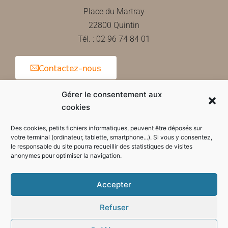
Place du Martray
22800 Quintin
Tél. : 02 96 74 84 01
Contactez-nous
Gérer le consentement aux
cookies
Horaires d'ouverture de la mairie
Des cookies, petits fichiers informatiques, peuvent être déposés sur
votre terminal (ordinateur, tablette, smartphone...). Si vous y consentez,
le responsable du site pourra recueillir des statistiques de visites
anonymes pour optimiser la navigation.
Accepter
Refuser