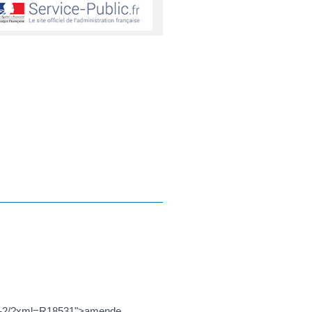
eport-2/?xml=R18531">amende