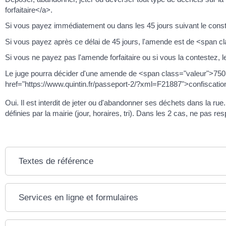
forfaitaire</a>.
Si vous payez immédiatement ou dans les 45 jours suivant le constat
Si vous payez après ce délai de 45 jours, l'amende est de <span 
Si vous ne payez pas l'amende forfaitaire ou si vous la contestez, l
Le juge pourra décider d'une amende de <span class="valeur">75
href="https://www.quintin.fr/passeport-2/?xml=F21887">confiscation 
Oui. Il est interdit de jeter ou d'abandonner ses déchets dans la ru
définies par la mairie (jour, horaires, tri). Dans les 2 cas, ne pas re
Textes de référence
Services en ligne et formulaires