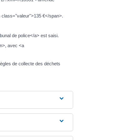
pan class="valeur">135 €</span>.
bunal de police</a> est saisi.
n>, avec <a
 règles de collecte des déchets