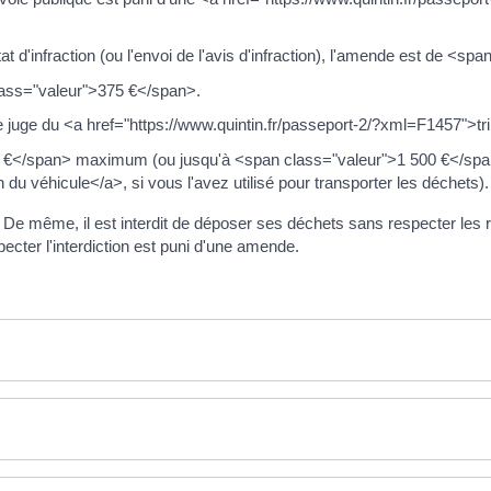
 d'infraction (ou l'envoi de l'avis d'infraction), l'amende est de <s
class="valeur">375 €</span>.
e juge du <a href="https://www.quintin.fr/passeport-2/?xml=F1457">tri
0 €</span> maximum (ou jusqu'à <span class="valeur">1 500 €</spa
du véhicule</a>, si vous l'avez utilisé pour transporter les déchets).
e. De même, il est interdit de déposer ses déchets sans respecter les
specter l'interdiction est puni d'une amende.