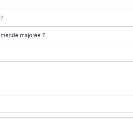
 ?
l'amende majorée ?