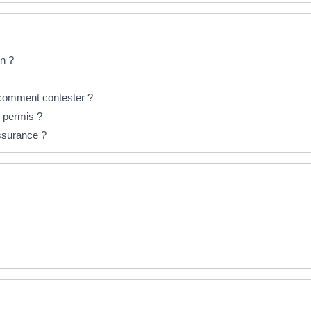
n ?
 comment contester ?
s permis ?
assurance ?