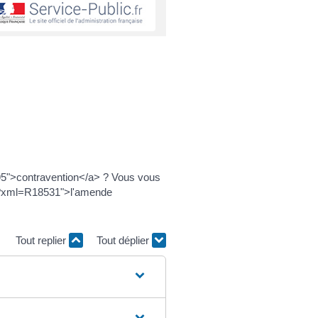
095">contravention</a> ? Vous vous
-2/?xml=R18531">l'amende
Tout replier
Tout déplier