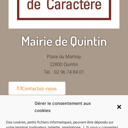
Mairie de Quintin
Place du Martray
22800 Quintin
Tél. : 02 96 74 84 01
Contactez-nous
Gérer le consentement aux
cookies
Horaires d'ouverture de la mairie
Des cookies, petits fichiers informatiques, peuvent être déposés sur
votre terminal (ordinateur, tablette, smartphone...). Si vous y consentez,