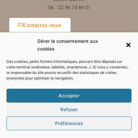
Tél. : 02 96 74 84 01
Contactez-nous
Gérer le consentement aux
cookies
Horaires d'ouverture de la mairie
Des cookies, petits fichiers informatiques, peuvent être déposés sur
votre terminal (ordinateur, tablette, smartphone...). Si vous y consentez,
le responsable du site pourra recueillir des statistiques de visites
anonymes pour optimiser la navigation.
Accepter
Refuser
Préférences
Mode sombre :