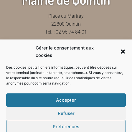
Place du Martray
22800 Quintin
Tél. : 02 96 74 84 01
Gérer le consentement aux
Contactez-nous
cookies
Des cookies, petits fichiers informatiques, peuvent être déposés sur
votre terminal (ordinateur, tablette, smartphone...). Si vous y consentez,
le responsable du site pourra recueillir des statistiques de visites
Horaires d'ouverture de la mairie
anonymes pour optimiser la navigation.
Accepter
Refuser
Préférences