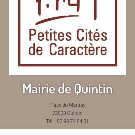
Mairie de Quintin
Place du Martray
22800 Quintin
Tél. : 02 96 74 84 01