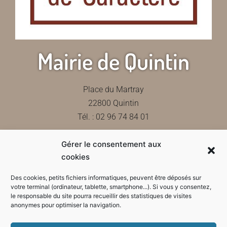
Mairie de Quintin
Place du Martray
22800 Quintin
Tél. : 02 96 74 84 01
Gérer le consentement aux
Contactez-nous
cookies
Des cookies, petits fichiers informatiques, peuvent être déposés sur
votre terminal (ordinateur, tablette, smartphone...). Si vous y consentez,
le responsable du site pourra recueillir des statistiques de visites
Horaires d'ouverture de la mairie
anonymes pour optimiser la navigation.