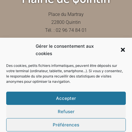
Place du Martray
22800 Quintin
Tél. : 02 96 74 84 01
Gérer le consentement aux
Contactez-nous
cookies
Des cookies, petits fichiers informatiques, peuvent être déposés sur
votre terminal (ordinateur, tablette, smartphone...). Si vous y consentez,
le responsable du site pourra recueillir des statistiques de visites
Horaires d'ouverture de la mairie
anonymes pour optimiser la navigation.
Accepter
Refuser
Préférences
Mode sombre :