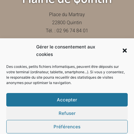
Place du Martray
22800 Quintin
Tél. : 02 96 74 84 01
Gérer le consentement aux
Contactez-nous
cookies
Des cookies, petits fichiers informatiques, peuvent être déposés sur
votre terminal (ordinateur, tablette, smartphone...). Si vous y consentez,
le responsable du site pourra recueillir des statistiques de visites
Horaires d'ouverture de la mairie
anonymes pour optimiser la navigation.
Accepter
Refuser
Préférences
Mode sombre :