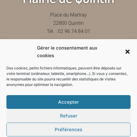
Place du Martray
22800 Quintin
Tél. : 02 96 74 84 01
Gérer le consentement aux
Contactez-nous
cookies
Des cookies, petits fichiers informatiques, peuvent être déposés sur
votre terminal (ordinateur, tablette, smartphone...). Si vous y consentez,
le responsable du site pourra recueillir des statistiques de visites
Horaires d'ouverture de la mairie
anonymes pour optimiser la navigation.
Accepter
Refuser
Préférences
Mode sombre :