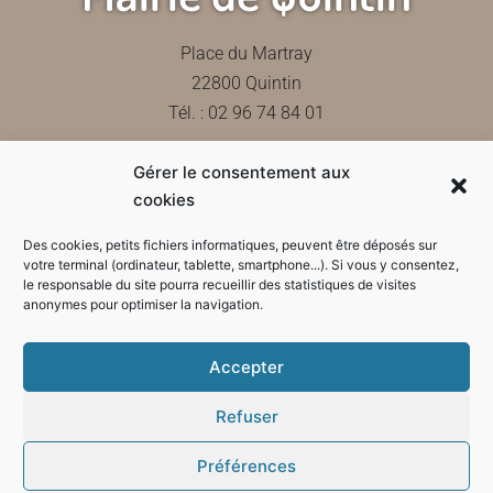
Place du Martray
22800 Quintin
Tél. : 02 96 74 84 01
Gérer le consentement aux
Contactez-nous
cookies
Des cookies, petits fichiers informatiques, peuvent être déposés sur
votre terminal (ordinateur, tablette, smartphone...). Si vous y consentez,
le responsable du site pourra recueillir des statistiques de visites
Horaires d'ouverture de la mairie
anonymes pour optimiser la navigation.
Accepter
Refuser
Préférences
Mode sombre :