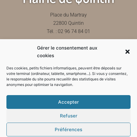
Place du Martray
22800 Quintin
Tél. : 02 96 74 84 01
Gérer le consentement aux
Contactez-nous
cookies
Des cookies, petits fichiers informatiques, peuvent être déposés sur
votre terminal (ordinateur, tablette, smartphone...). Si vous y consentez,
le responsable du site pourra recueillir des statistiques de visites
Horaires d'ouverture de la mairie
anonymes pour optimiser la navigation.
Accepter
Refuser
Préférences
Mode sombre :